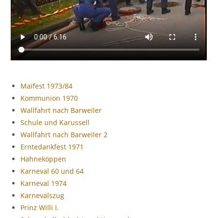
Maifest 1973/84
Kommunion 1970
Wallfahrt nach Barweiler
Schule und Karussell
Wallfahrt nach Barweiler 2
Erntedankfest 1971
Hahneköppen
Karneval 60 und 64
Karneval 1974
Karnevalszug
Prinz Willi I.