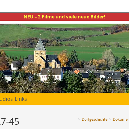
NEU – 2 Filme und viele neue Bilder!
udios
Links
27-45
>
Dorfgeschichte
>
Dokumen